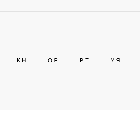
К-Н
О-Р
Р-Т
У-Я