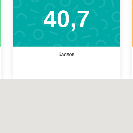
40,7
баллов