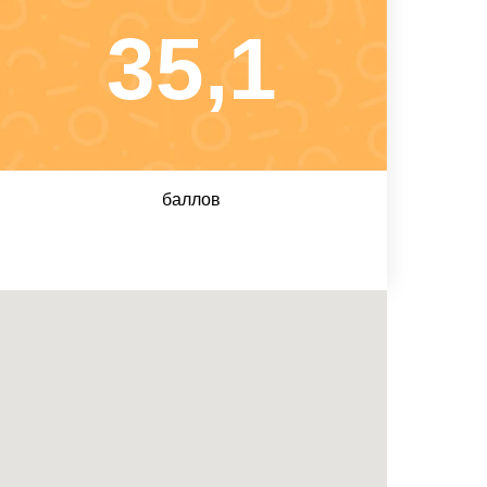
35,1
баллов