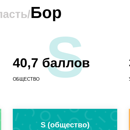
Бор
ласть/
S
40,7 баллов
ОБЩЕСТВО
S (общество)