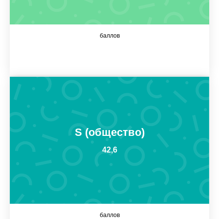
баллов
S (общество)
42,6
баллов