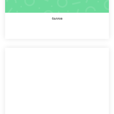
баллов
S (общество)
49,5