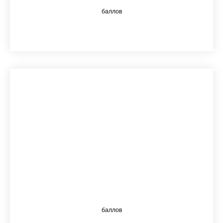
баллов
G (управление)
62,9
баллов