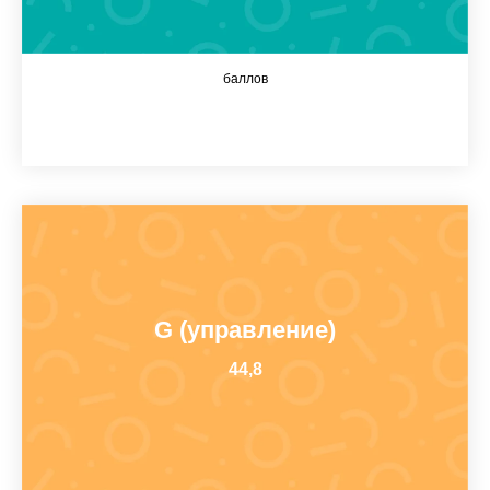
баллов
G (управление)
44,8