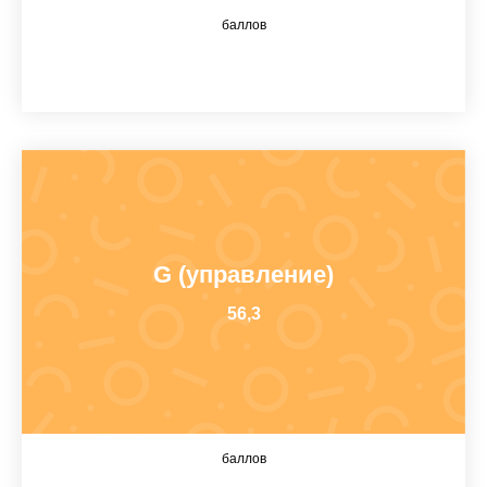
баллов
G (управление)
56,3
баллов