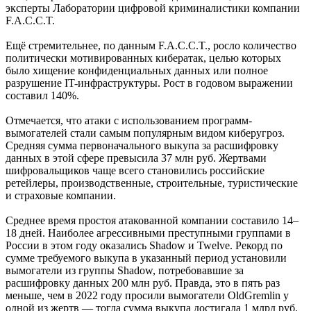
эксперты Лаборатории цифровой криминалистики компании
F.A.С.С.T.
Ещё стремительнее, по данным F.A.С.С.T., росло количество
политически мотивированных кибератак, целью которых
было хищение конфиденциальных данных или полное
разрушение IT-инфраструктуры. Рост в годовом выражении
составил 140%.
Отмечается, что атаки с использованием программ-
вымогателей стали самым популярным видом киберугроз.
Средняя сумма первоначального выкупа за расшифровку
данных в этой сфере превысила 37 млн руб. Жертвами
шифровальщиков чаще всего становились российские
ретейлеры, производственные, строительные, туристические
и страховые компании.
Среднее время простоя атакованной компании составило 14–
18 дней. Наиболее агрессивными преступными группами в
России в этом году оказались Shadow и Twelve. Рекорд по
сумме требуемого выкупа в указанный период установили
вымогатели из группы Shadow, потребовавшие за
расшифровку данных 200 млн руб. Правда, это в пять раз
меньше, чем в 2022 году просили вымогатели OldGremlin у
одной из жертв — тогда сумма выкупа достигала 1 млрд руб.