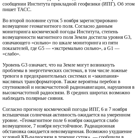
сообщении Института прикладной геофизики (ИПГ). Об этом
пишет ТАСС.
Во второй половине суток 5 ноября зарегистрировано
возмущение геомагнитного поля. Согласно данным
мониторинга космической погоды Института, степень
возмущенности магнитного поля Земли достигла уровня G3,
означающего «сильно» по шкале мониторинга из пяти
показателей, где G5 — «экстремально сильно», а G1 —
«слабо».
Уровень G3 означает, что на Земле могут возникнуть
проблемы в энергетических системах, в том числе ложные
тревоги в предохранительных системах и «закипания»
масляных трансформаторов. Также вероятны перебои в
спутниковой и низкочастотной радионавигации, нарушения в
высокочастотной радиосвязи. В средних широтах возможно
наблюдать полярные сияния.
Согласно прогнозу космической погоды ИПГ, 6 и 7 ноября
вспышечная солнечная активность ожидается на умеренном
уровне. «Геомагнитное поле 6 ноября ожидается слабо
возмущенное, 7 ноября неустойчивое. Радиационная
обстановка ожидается невозмущенная. Возможно ухудшение
условий КВ-радиосвязи в течение суток», — сообщили в