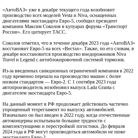
«АвтоВАЗ» уже в декабре текущего года возобновит
производство всех моделей Vesta и Niva, оснащенных
двигателями экостандарта Евро-5, сообщил президент
компании Максим Соколов в кулуарах форума «Транспорт
России». Его цитирует ТАСС.
Соколов отметил, что в течение декабря 2023 года «АвтоВАЗ»
восстановит Евро-5 на всех «Вестах». Также, по его словам, в
декабре восстановится производство внедорожников Niva
Travel и Legend с антиблокировочной системой тормозов.
Из-за введенных санкционных ограничений компания в 2022
году временно перешла на производство машин с более
низким стандартом — Евро-2. С 1 сентября 2023 года
автопроизводитель возобновил выпуск Lada Granta с
двигателем экостандарта Евро-5.
На данный момент в РФ продолжает действовать частично
упрощенный техрегламент по выпуску автомобилей.
Изначально он был введен в 2022 году, когда отечественные
автоконцерны испытывали большие трудности с
комплектующими и перестройкой логистики. До февраля
2024 года в РФ могут производиться автомобили не ниже
экостандарта Евро-2.