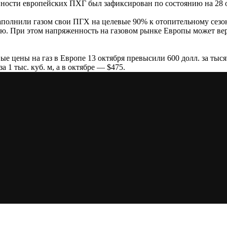
ости европейских ПХГ был зафиксирован по состоянию на 28 ок
 заполнили газом свои ПГХ на целевые 90% к отопительному сезон
рю. При этом напряженность на газовом рынке Европы может ве
цены на газ в Европе 13 октября превысили 600 долл. за тысячу 
а 1 тыс. куб. м, а в октябре — $475.