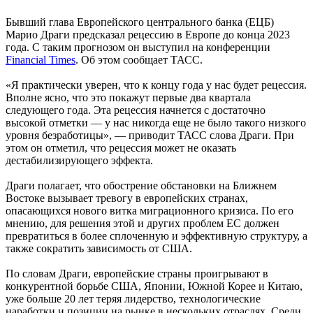
Бывший глава Европейского центрального банка (ЕЦБ)
Марио Драги предсказал рецессию в Европе до конца 2023
года. С таким прогнозом он выступил на конференции
Financial Times
. Об этом сообщает ТАСС.
«Я практически уверен, что к концу года у нас будет рецессия.
Вполне ясно, что это покажут первые два квартала
следующего года. Эта рецессия начнется с достаточно
высокой отметки — у нас никогда еще не было такого низкого
уровня безработицы», — приводит ТАСС слова Драги. При
этом он отметил, что рецессия может не оказать
дестабилизирующего эффекта.
Драги полагает, что обострение обстановки на Ближнем
Востоке вызывает тревогу в европейских странах,
опасающихся нового витка миграционного кризиса. По его
мнению, для решения этой и других проблем ЕС должен
превратиться в более сплоченную и эффективную структуру, а
также сократить зависимость от США.
По словам Драги, европейские страны проигрывают в
конкурентной борьбе США, Японии, Южной Корее и Китаю,
уже больше 20 лет теряя лидерство, технологические
наработки и позиции на рынке в нескольких отраслях. Среди