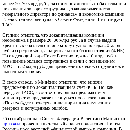
менее 20–30 млрд руб. для снижения долговых обязательств и
повышения окладов сотрудников, заявила заместитель
генерального директора по финансам и экономике компании
Елена Степина, выступая в Совете Федерации. Ее цитирует
ТАСС.
Степина отметила, что докапитализация компании
необходима в размере 20–30 млрд руб., а в случае выдачи
кредитных обязательств оператору нужно порядка 20 млрд
руб. из средств Фонда национального благосостояния (ФНБ).
На следующий год «Почте России» нужно 10 млрд руб. на
повышение окладов сотрудников в связи с повышением
МРОТ и 32 млрд руб. для приведения окладов сотрудников к
рыночным уровням.
В свою очередь в Минфине отметили, что видели
предложения по докапитализации за счет ФНБ. Но, как
передает ТАСС, к соответствующим предложениям
министерство предлагает вернуться после того, как на
«Почте» будет проведена инвентаризация внутренних
резервов и допущенных ошибок.
25 сентября спикер Совета Федерации Валентина Матвиенко
призвала
провести тщательный анализ положения «Почты
России» из-за растущей «финансовой дыры» в компании. В