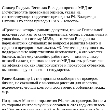
Спикер Госдумы Вячеслав Володин призвал МВД не
злоупотреблять проверками бизнеса, указав на
соответствующее поручение президента РФ Владимира
Путина. Его слова приводит РИА «Новости».
«Проверки, которые раньше, допустим, той же Генеральной
прокуратурой как-то стимулировались, сейчас прекратились и
ушли больше в систему МВД», — отметил Володин на
парламентских слушаниях по вопросам развития малого и
среднего предпринимательства. «Займитесь преступностью,
поддерживайте общественную безопасность, а что касается
бизнеса, дайте ему спокойно работать», — заявил спикер
нижней палаты, призвав коллег из МВД начать работать так
же эффективно, как Генпрокуратура и прокуроры субъектов,
выполняя поручения главы государства.
Ранее Владимир Путин призвал освободить от проверок
бизнес, не связанный с высокими рисками для человека,
подчеркнув, что для контроля достаточно профилактических
мер.
По данным Минэкономразвития РФ, число проверок бизнеса
со стороны контролирующих органов в 2023 году снизилось
на 15%, по сравнению с 2022-м. В прошлом году всего было